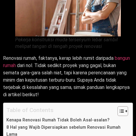
Pekerja konstruksi muda tersenyum lebar sambil
melipat tangan di tengah proyek renovasi
Renovasi rumah, faktanya, kerap lebih rumit daripada
bangun
rumah
dari nol. Tidak sedikit proyek yang gagal, bukan
semata gara-gara salah niat, tapi karena perencanaan yang
minim dan keputusan terburu-buru. Supaya Anda tidak
terjebak di kesalahan yang sama, simak panduan lengkapnya
di artikel berikut!
Table of Contents
Kenapa Renovasi Rumah Tidak Boleh Asal-asalan?
8 Hal yang Wajib Dipersiapkan sebelum Renovasi Rumah
Lama