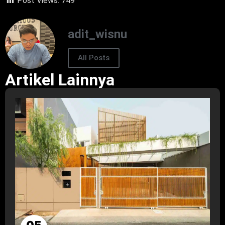
Post Views:
749
adit_wisnu
All Posts
Artikel Lainnya