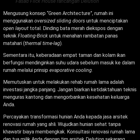
Fasad Flick House rancangan Delution
Mengusung konsep “Green Architecture”, rumah ini
menggunakan
oversized sliding doors
untuk menciptakan
open layout
total. Dinding bata merah diekspos dengan
teknik
Floating-Brick
untuk menahan rambatan panas
matahari (
thermal time-lag
).
Sementara itu, keberadaan empat taman dan kolam ikan
berfungsi mendinginkan suhu udara sebelum masuk ke dalam
rumah melalui prinsip
evaporative cooling
.
Memutuskan untuk melakukan rehab rumah lama adalah
investasi jangka panjang. Jangan biarkan ketidaktahuan teknis
menguras kantong dan mengorbankan kesehatan keluarga
Anda.
Percayakan transformasi hunian Anda kepada jasa arsitek
renovasi rumah yang ahli. Wujudkan hunian sehat tanpa
khawatir biaya membengkak. Konsultasi renovasi rumah lama
dan tua milik Anda dengan tim arsitek Delution sekarang.