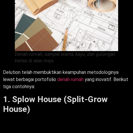
Denah rumah, sampel warna, kayu, dan gulungan
kertas di atas meja
Delution telah membuktikan keampuhan metodologinya
lewat berbagai portofolio
denah rumah
yang inovatif. Berikut
tiga contohnya:
1. Splow House (Split-Grow
House)