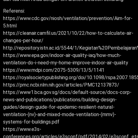
Referensi:
https://www.cdc.gov/niosh/ventilation/prevention/Aim-for-
5.html
https://cleanair.camfil.us/2021/10/22/how-to-calculate-air-
changes-per-hour/
http://repository.istn.ac.id/5544/1/Kegiatan%20Pembe
https://www.epa.gov/indoor-air-quality-iaq/how-much-
ventilation-do-i-need-my-home-improve-indoor-air-quality
https://www.mdpi.com/2075-5309/13/5/1141
https://royalsocietypublishing.org/doi/10.1098/rspa.2007.185
https://pmc.ncbi.nlm.nih.gov/articles/PMC12137873/
https://www1.bca.gov.sg/docs/default-source/docs-corp-
news-and-publications/publications/building-design-
guides/design-guide-for-epidemic-resilient-natural-
ventilation-(nv)-and-mixed-mode-ventilation-(mmv)-
systems-for-buildings.pdf
https://www.e3s-
conferences.org/articles/e3sconf/pdf/2014/02/e3sconf_e