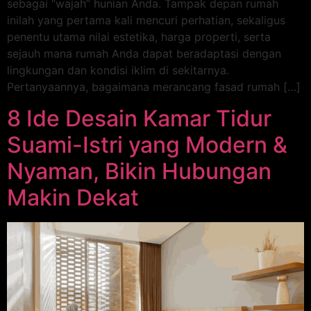
sebagai “wajah” hunian Anda. Tampak depan rumah
inilah yang pertama kali mencuri perhatian, sekaligus
penentu utama nilai estetika, harga properti, serta
sejauh mana rumah Anda dapat beradaptasi dengan
lingkungan dan kondisi iklim di sekitarnya.
Pertanyaannya, bagaimana merancang fasad rumah […]
8 Ide Desain Kamar Tidur
Suami-Istri yang Modern &
Nyaman, Bikin Hubungan
Makin Dekat