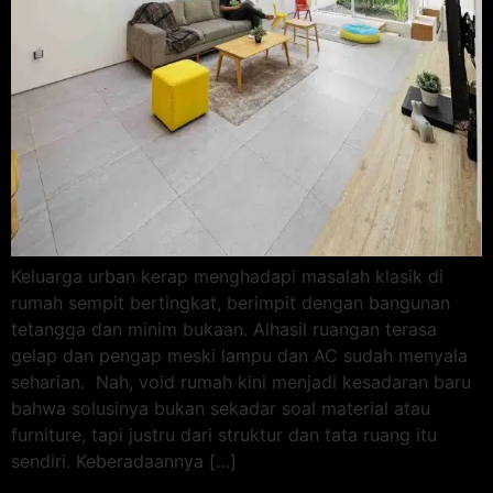
Keluarga urban kerap menghadapi masalah klasik di
rumah sempit bertingkat, berimpit dengan bangunan
tetangga dan minim bukaan. Alhasil ruangan terasa
gelap dan pengap meski lampu dan AC sudah menyala
seharian. Nah, void rumah kini menjadi kesadaran baru
bahwa solusinya bukan sekadar soal material atau
furniture, tapi justru dari struktur dan tata ruang itu
sendiri. Keberadaannya […]