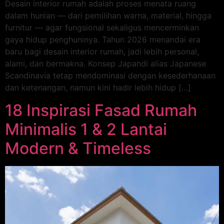
Desain interior rumah adalah proses menata ruang
dalam hunian — dari pemilihan warna, material, hingga
furnitur — agar fungsional sekaligus mencerminkan
gaya hidup penghuninya. Tahun 2026 menandai era
baru bagi desain interior rumah, jadi lebih personal,
alami, dan bermakna. Konsep Japandi alias Japanese
Scandinavia tetap mendominasi dengan kesederhanaan
dan ketenangan, namun kini hadir lebih hidup […]
18 Inspirasi Fasad Rumah
Minimalis 1 & 2 Lantai
Modern & Timeless