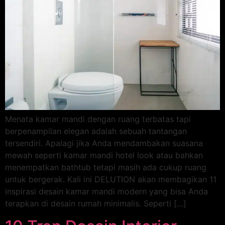
Menata kamar mandi dengan ruang terbatas tapi
berpenampilan elegan adalah sebuah tantangan
tersendiri. Apalagi jika Anda mendambakan suasana
mewah seperti kamar mandi hotel look atau bahkan
menempatkan bathtub tetapi masih ada cukup ruang
untuk bergerak. Kali ini DELUTION akan membagikan 11
inspirasi desain kamar mandi modern yang bisa Anda
terapkan di desain rumah minimalis. Seperti […]