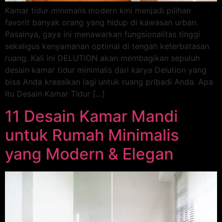
Kamar tidur minimalis modern kini menjadi pilihan
favorit banyak orang yang hidup di kawasan urban.
Pasalnya, gaya ini menawarkan fungsionalitas tinggi
sekaligus kenyamanan optimal di tengah keterbatasan
ruang. Kali ini DELUTION akan membagikan sepuluh
desain kamar tidur minimalis dari karya Delution yang
bisa Anda kreasikan lagi untuk ruang pribadi Anda. Apa
Itu Desain Kamar Tidur […]
11 Desain Kamar Mandi
untuk Rumah Minimalis
yang Modern & Elegan