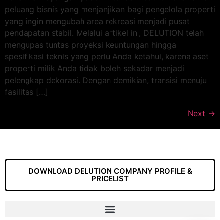
peluang bisnis yang menjanjikan bagi pengelola properti
yang ingin mengubah area rekreasi menjadi pusat
pendapatan stabil. Melalui artikel ini, DELUTION telah
mengupas tuntas proyeksi keuntungan hingga
spesifikasi teknis yang perlu Anda ketahui, karena aset
properti milik Anda tidak boleh sekadar menjadi
pelengkap dekorasi. Dengan demikian, transisi menuju
fasilitas […]
Next
→
DOWNLOAD DELUTION COMPANY PROFILE &
PRICELIST