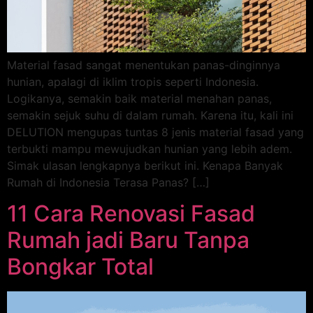
Material fasad sangat menentukan panas-dinginnya
hunian, apalagi di iklim tropis seperti Indonesia.
Logikanya, semakin baik material menahan panas,
semakin sejuk suhu di dalam rumah. Karena itu, kali ini
DELUTION mengupas tuntas 8 jenis material fasad yang
terbukti mampu mewujudkan hunian yang lebih adem.
Simak ulasan lengkapnya berikut ini. Kenapa Banyak
Rumah di Indonesia Terasa Panas? […]
11 Cara Renovasi Fasad
Rumah jadi Baru Tanpa
Bongkar Total