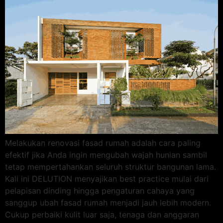
Melakukan renovasi fasad rumah adalah cara paling
efektif jika Anda ingin mengubah wajah hunian sambil
tetap mempertahankan seluruh struktur bangunan lama.
Kali ini DELUTION menyajikan best practice mulai dari
pelapisan dinding hingga pengaturan cahaya yang
sanggup ubah fasad rumah menjadi jauh lebih modern.
Cukup perbaiki kulit luar saja, tenaga dan anggaran