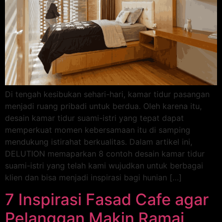
Di tengah kesibukan sehari-hari, kamar tidur pasangan
menjadi ruang pribadi untuk berdua. Oleh karena itu,
desain kamar tidur suami-istri yang tepat dapat
memperkuat momen kebersamaan itu di samping
mendukung istirahat berkualitas. Dalam artikel ini,
DELUTION memaparkan 8 contoh desain kamar tidur
suami-istri yang telah kami wujudkan untuk berbagai
klien dan bisa menjadi inspirasi bagi hunian […]
7 Inspirasi Fasad Cafe agar
Pelanggan Makin Ramai