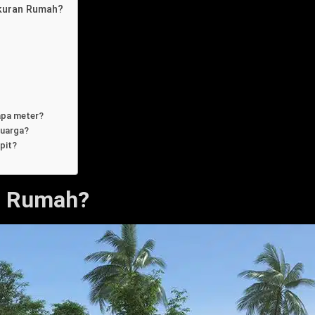
kuran Rumah?
apa meter?
luarga?
pit?
an Rumah?