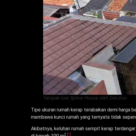
Tampak luar Splow House oleh Delution
Tipe ukuran rumah kerap terabaikan demi harga ber
membawa kunci rumah yang ternyata tidak sepenuh
Akibatnya, keluhan rumah sempit kerap terdengar. 
2
[1]
di bawah 100 m
.