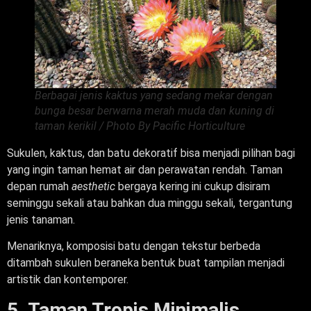
Berbagai jenis kaktus yang sedang mekar dengan
bunga besar berwarna merah muda dan kuning di
taman kerikil / Photo By Pacific Horticulture
Sukulen, kaktus, dan batu dekoratif bisa menjadi pilihan bagi
yang ingin taman hemat air dan perawatan rendah. Taman
depan rumah
aesthetic
bergaya kering ini cukup disiram
seminggu sekali atau bahkan dua minggu sekali, tergantung
jenis tanaman.
Menariknya, komposisi batu dengan tekstur berbeda
ditambah sukulen beraneka bentuk buat tampilan menjadi
artistik dan kontemporer.
5. Taman Tropis Minimalis