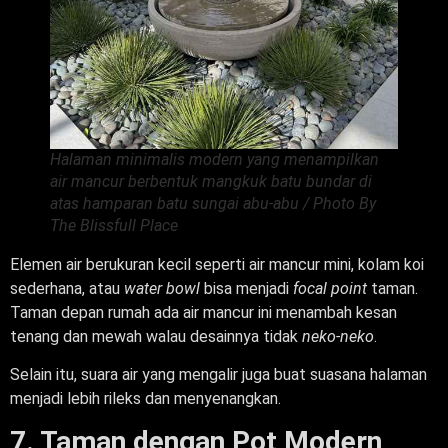
Halaman minimalis modern yang menampilkan
air mancur berbentuk mangkuk batu bundar di
atas hamparan batu sungai abu-abu / Photo By
The Blissfull Place
Elemen air berukuran kecil seperti air mancur mini, kolam koi
sederhana, atau
water bowl
bisa menjadi
focal point
taman.
Taman depan rumah ada air mancur ini menambah kesan
tenang dan mewah walau desainnya tidak
neko-neko
.
Selain itu, suara air yang mengalir juga buat suasana halaman
menjadi lebih rileks dan menyenangkan.
7. Taman dengan Pot Modern