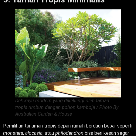
Dek kayu modern yang dikelilingi oleh taman
tropis rimbun dengan pohon kamboja / Photo By
Australian Garden & House
Pemilihan tanaman tropis depan rumah berdaun besar seperti
monstera
,
alocasia
, atau
philodendron
bisa beri kesan segar