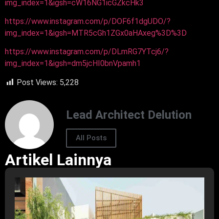
img_index=1&igsh=cW16NG1icGZkcHk3
https://www.instagram.com/p/DOF6f1dgUDO/?
img_index=1&igsh=MTR5cGh1ZGx0aHAxeg%3D%3D
https://www.instagram.com/p/DLmRG7YTcj6/?
img_index=1&igsh=dm5jcHI0bnVpamh1
Post Views:
5,228
Lead Architect Delution
All Posts
Artikel Lainnya