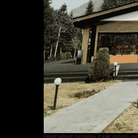
Fasad sebuah bungalow di kaki gunung yan