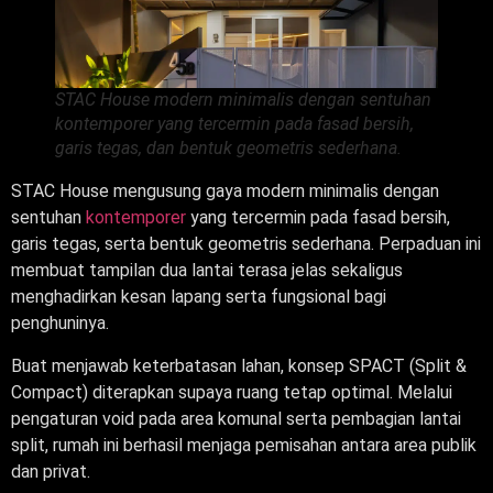
STAC House modern minimalis dengan sentuhan
kontemporer yang tercermin pada fasad bersih,
garis tegas, dan bentuk geometris sederhana.
STAC House mengusung gaya modern minimalis dengan
sentuhan
kontemporer
yang tercermin pada fasad bersih,
garis tegas, serta bentuk geometris sederhana. Perpaduan ini
membuat tampilan dua lantai terasa jelas sekaligus
menghadirkan kesan lapang serta fungsional bagi
penghuninya.
Buat menjawab keterbatasan lahan, konsep SPACT (Split &
Compact) diterapkan supaya ruang tetap optimal. Melalui
pengaturan void pada area komunal serta pembagian lantai
split, rumah ini berhasil menjaga pemisahan antara area publik
dan privat.