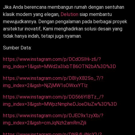
Jika Anda berencana membangun rumah dengan sentuhan
klasik modern yang elegan,
Delution
siap membantu
mewujudkannya. Dengan pengalaman pada berbagai proyek
arsitektur inovatif, Kami menghadirkan solusi desain yang
tidak hanya indah, tetapi juga nyaman.
Sumber Data:
https://www.instagram.com/p/DCdOSlHi-z6/?
img_index=1&igsh=MWd2a3lxbTB6OTN2bA%3D%3D
https://www.instagram.com/p/DBIyXB2So_7/?
img_index=2&igsh=NjZjMW1sOWxxYTlz
https://www.instagram.com/p/DD566YIBTz_/?
img_index=3&igsh=MWpzNmpheDJoeDluZw%3D%3D
https://www.instagram.com/p/DJEC9x1zyXb/?
img_index=2&igsh=cmJqNzh2amRmZjli
https://www.instagram.com/p/DNR4LjlNcY2/?