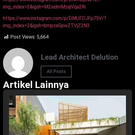
img_index=2&igsh=M2xidmMzajVqa2Ri
https://www.instagram.com/p/DMUFDJFp75V/?
img_index=2&igsh=bmpzaGpwZTVjZ2N3
Post Views:
5,664
Lead Architect Delution
All Posts
Artikel Lainnya