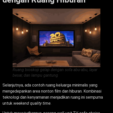
Ruang bioskop gelap dengan sofa abu-abu, layar
besar, dan lampu gantung
Selanjutnya, ada contoh ruang keluarga minimalis yang
mengedepankan area nonton film dan hiburan. Kombinasi
teknologi dan kenyamanan menjadikan ruang ini sempurna
untuk
weekend quality time
.