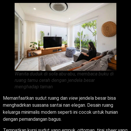
Wanita duduk di sofa abu-abu, membaca buku di
ruang tamu cerah dengan jendela besar
menghadap taman
Memanfaatkan sudut ruang dan
view
jendela besar bisa
menghadirkan suasana santai nan elegan. Desain ruang
keluarga minimalis modern seperti ini cocok untuk hunian
dengan pemandangan bagus.
Tempatkan kursi sudut yang empuk,
ottoman
, tirai
sheer
yang