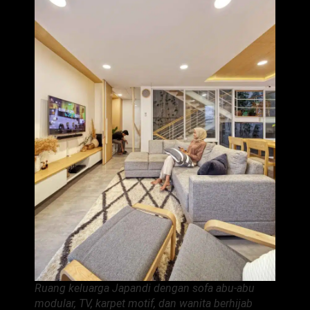
Ruang keluarga Japandi dengan sofa abu-abu
modular, TV, karpet motif, dan wanita berhijab