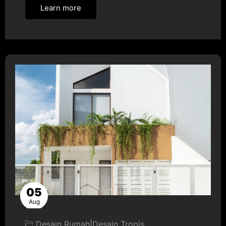
Learn more
05
Aug
Desain Rumah
|
Desain Tropis