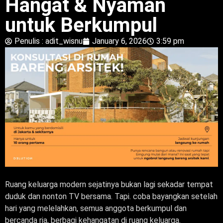
Hangat & Nyaman
untuk Berkumpul
Penulis :
adit_wisnu
January 6, 2026
3:59 pm
Ruang keluarga modern sejatinya bukan lagi sekadar tempat
duduk dan nonton TV bersama. Tapi. coba bayangkan setelah
hari yang melelahkan, semua anggota berkumpul dan
bercanda ria, berbagi kehangatan di ruang keluarga.