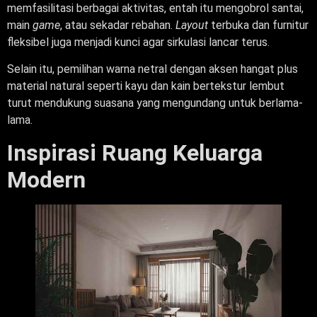
memfasilitasi berbagai aktivitas, entah itu mengobrol santai,
main
game
, atau sekadar rebahan.
Layout
terbuka dan furnitur
fleksibel juga menjadi kunci agar sirkulasi lancar terus.
Selain itu, pemilihan warna netral dengan aksen hangat plus
material natural seperti kayu dan kain bertekstur lembut
turut mendukung suasana yang mengundang untuk berlama-
lama.
Inspirasi Ruang Keluarga
Modern