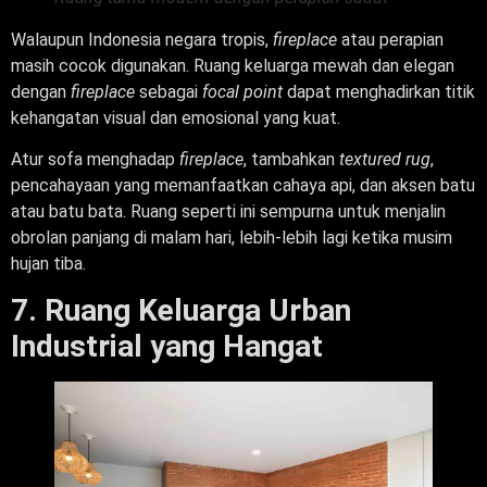
Walaupun Indonesia negara tropis,
fireplace
atau perapian
masih cocok digunakan. Ruang keluarga mewah dan elegan
dengan
fireplace
sebagai
focal point
dapat menghadirkan titik
kehangatan visual dan emosional yang kuat.
Atur sofa menghadap
fireplace
, tambahkan
textured rug
,
pencahayaan yang memanfaatkan cahaya api, dan aksen batu
atau batu bata. Ruang seperti ini sempurna untuk menjalin
obrolan panjang di malam hari, lebih-lebih lagi ketika musim
hujan tiba.
7. Ruang Keluarga Urban
Industrial yang Hangat