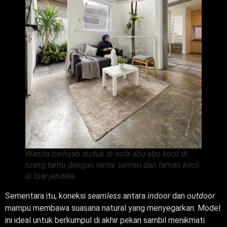
Wanita berhijab duduk di sofa abu-abu kecil di
ruang tamu dengan lantai semen dan taman kecil
di luar jendela
Sementara itu, koneksi
seamless
antara
indoor
dan
outdoor
mampu membawa suasana natural yang menyegarkan. Model
ini ideal untuk berkumpul di akhir pekan sambil menikmati