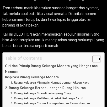
Tren terbaru menitikberatkan suasana hangat dan nyaman,
tak melulu soal estetika visual semata. Di sinilah momen
kebersamaan tercipta, dari tawa lepas hingga obrolan
panjang di akhir pekan.
Kali ini DELUTION akan membagikan sepuluh inspirasi yang
bisa Anda terapkan untuk menciptakan ruang berkumpul yang
benar-benar terasa seperti rumah.
Table of Contents
Ciri dan Prinsip Ruang Keluarga Modern yang Hangat nan
Nyaman
Inspirasi Ruang Keluarga Modern
1. Ruang Keluarga Minimalis Hangat dengan Aksen Kayu
2. Ruang Keluarga Berpadu dengan Ruang Hiburan
3. Ruang Keluarga Scandinavian yang Cozy
4. Ruang Keluarga Multifungsi untuk Keluarga Aktif
5. Ruang Keluarga Corner Lounge dengan Pemandangan