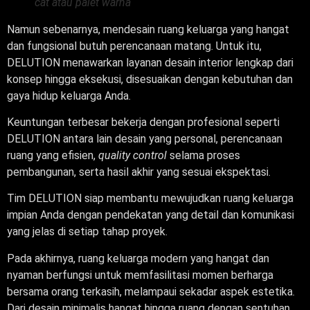
cat atau palet warna
Namun sebenarnya, mendesain ruang keluarga yang hangat
dan fungsional butuh perencanaan matang. Untuk itu,
DELUTION menawarkan layanan desain interior lengkap dari
konsep hingga eksekusi, disesuaikan dengan kebutuhan dan
gaya hidup keluarga Anda.
Keuntungan terbesar bekerja dengan profesional seperti
DELUTION antara lain desain yang personal, perencanaan
ruang yang efisien,
quality control
selama proses
pembangunan, serta hasil akhir yang sesuai ekspektasi.
Tim DELUTION siap membantu mewujudkan ruang keluarga
impian Anda dengan pendekatan yang detail dan komunikasi
yang jelas di setiap tahap proyek.
Pada akhirnya, ruang keluarga modern yang hangat dan
nyaman berfungsi untuk memfasilitasi momen berharga
bersama orang terkasih, melampaui sekadar aspek estetika.
Dari desain minimalis hangat hingga ruang dengan sentuhan