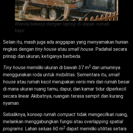
Wanita bekerja dengan laptop di depan rumah
kayu
Selain itu, masih juga ada anggapan yang menyamakan hunian
ringkas dengan
tiny house
atau
small house
. Padahal secara
prinsip dan ukuran, ketiganya berbeda.
2
Tiny house
memiliki ukuran di bawah 37 m
dan umumnya
menggunakan roda untuk mobilitas. Sementara itu,
small
house
atau rumah kecil merupakan versi mini dari rumah besar
di mana ukuran ruang tamu, dapur, dan kamar tidur diperkecil
secara linear. Akibatnya, ruangan terasa sempit dan kurang
nyaman.
Sebaliknya, konsep rumah
compact
tidak mengecilkan ruang,
melainkan menggabungkan fungsi atau
overlapping spatial
2
programs
. Lahan seluas 60 m
dapat memiliki utilitas setara