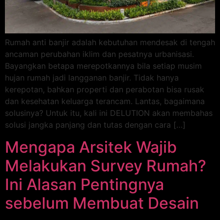
Rumah anti banjir adalah kebutuhan mendesak di tengah
ancaman perubahan iklim dan pesatnya urbanisasi.
Bayangkan betapa merepotkannya bila setiap musim
hujan rumah jadi langganan banjir. Tidak hanya
kerepotan, bahkan properti dan perabotan bisa rusak
dan kesehatan keluarga terancam. Lantas, bagaimana
solusinya? Untuk itu, kali ini DELUTION akan membahas
solusi jangka panjang dan tutas dengan cara […]
Mengapa Arsitek Wajib
Melakukan Survey Rumah?
Ini Alasan Pentingnya
sebelum Membuat Desain