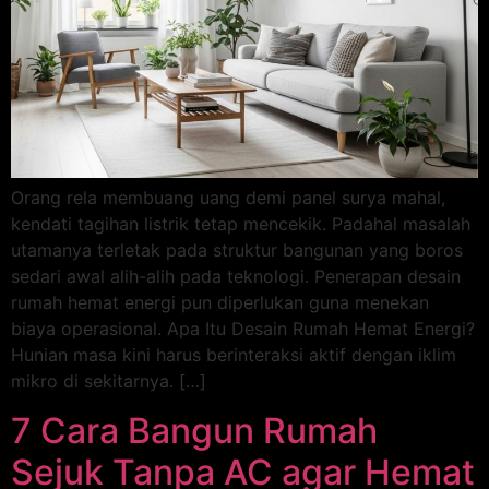
Orang rela membuang uang demi panel surya mahal,
kendati tagihan listrik tetap mencekik. Padahal masalah
utamanya terletak pada struktur bangunan yang boros
sedari awal alih-alih pada teknologi. Penerapan desain
rumah hemat energi pun diperlukan guna menekan
biaya operasional. Apa Itu Desain Rumah Hemat Energi?
Hunian masa kini harus berinteraksi aktif dengan iklim
mikro di sekitarnya. […]
7 Cara Bangun Rumah
Sejuk Tanpa AC agar Hemat