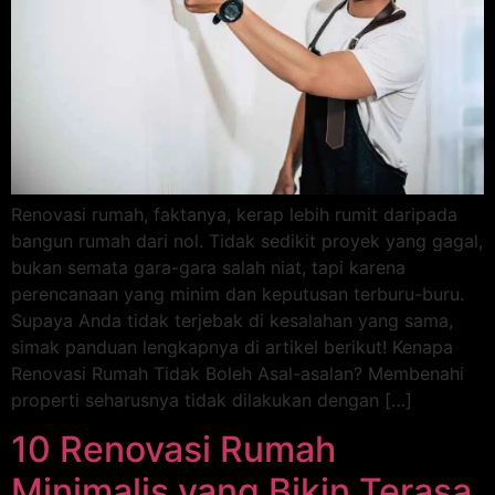
Renovasi rumah, faktanya, kerap lebih rumit daripada
bangun rumah dari nol. Tidak sedikit proyek yang gagal,
bukan semata gara-gara salah niat, tapi karena
perencanaan yang minim dan keputusan terburu-buru.
Supaya Anda tidak terjebak di kesalahan yang sama,
simak panduan lengkapnya di artikel berikut! Kenapa
Renovasi Rumah Tidak Boleh Asal-asalan? Membenahi
properti seharusnya tidak dilakukan dengan […]
10 Renovasi Rumah
Minimalis yang Bikin Terasa