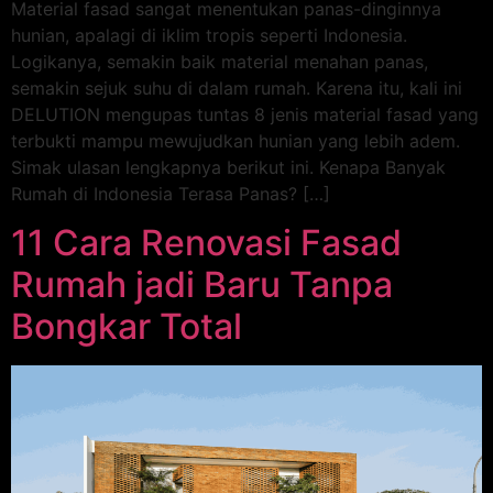
Material fasad sangat menentukan panas-dinginnya
hunian, apalagi di iklim tropis seperti Indonesia.
Logikanya, semakin baik material menahan panas,
semakin sejuk suhu di dalam rumah. Karena itu, kali ini
DELUTION mengupas tuntas 8 jenis material fasad yang
terbukti mampu mewujudkan hunian yang lebih adem.
Simak ulasan lengkapnya berikut ini. Kenapa Banyak
Rumah di Indonesia Terasa Panas? […]
11 Cara Renovasi Fasad
Rumah jadi Baru Tanpa
Bongkar Total