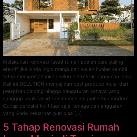
Melakukan renovasi fasad rumah adalah cara paling
efektif jika Anda ingin mengubah wajah hunian sambil
tetap mempertahankan seluruh struktur bangunan lama.
Kali ini DELUTION menyajikan best practice mulai dari
pelapisan dinding hingga pengaturan cahaya yang
sanggup ubah fasad rumah menjadi jauh lebih modern.
Cukup perbaiki kulit luar saja, tenaga dan anggaran
yang Anda keluarkan pun bisa […]
5 Tahap Renovasi Rumah