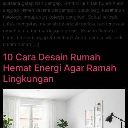
suasana gelap dan pengap. Kondisi ini tidak boleh Anda
anggap remeh karena berdampak buruk bagi kesehatan
fisiologis maupun psikologis penghuni. Solusi terbaik
untuk mengatasi masalah ini adalah melakukan renovasi
rumah lama dan tua dengan presisi. Kenapa Rumah
Lama Terasa Pengap & Lembap? Anda merasa udara di
dalam rumah […]
10 Cara Desain Rumah
Hemat Energi Agar Ramah
Lingkungan