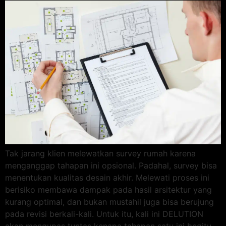
Tak jarang klien melewatkan survey rumah karena
menganggap tahapan ini opsional. Padahal, survey bisa
menentukan kualitas desain akhir. Melewati proses ini
berisiko membawa dampak pada hasil arsitektur yang
kurang optimal, dan bukan mustahil juga bisa berujung
pada revisi berkali-kali. Untuk itu, kali ini DELUTION