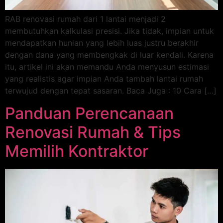
RAB renovasi rumah dari 1 lantai menjadi 2
membutuhkan kalkulasi presisi. Jika tidak, impian untuk
mendapatkan hunian yang lebih luas justru berakhir
dengan dana yang membengkak di luar kendali. Karena
itu, artikel ini akan memandu Anda menyusun estimasi
yang realistis agar impian Anda tambah lantai rumah
terwujud dengan tepat sasaran. Baca Juga : 10 Cara […]
Panduan Perencanaan
Renovasi Rumah & Tips
Memilih Kontraktor