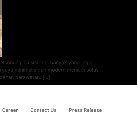
coming. Di sisi lain, banyak yang ingin
rgaya minimalis dan modern menjadi solusi
udahan perawatan. […]
Career
Contact Us
Press Release