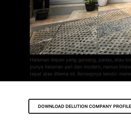
Halaman depan yang gersang, panas, atau bia
punya halaman asri dan modern, namun khawa
tepat atas dilema ini. Konsepnya sendiri me
DOWNLOAD DELUTION COMPANY PROFILE 