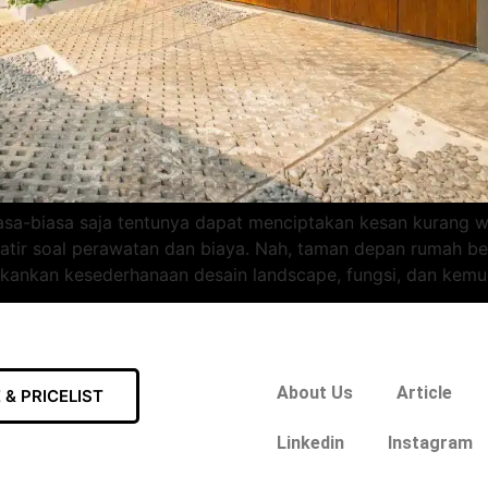
sa-biasa saja tentunya dapat menciptakan kesan kurang wel
tir soal perawatan dan biaya. Nah, taman depan rumah be
nekankan kesederhanaan desain landscape, fungsi, dan kem
About Us
Article
& PRICELIST
Linkedin
Instagram