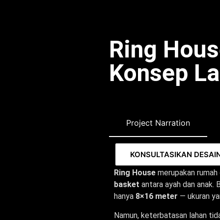
Ring Hou
Konsep La
Project Narration
KONSULTASIKAN DESAI
Ring House
merupakan rumah d
basket
antara ayah dan anak. 
hanya
8×16 meter
— ukuran yan
Namun, keterbatasan lahan tid