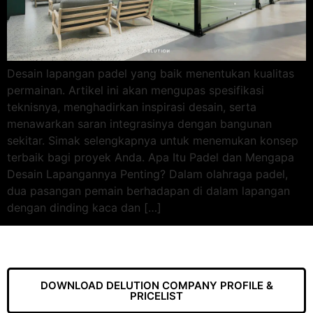
Desain lapangan padel yang baik menentukan kualitas
permainan. Artikel ini akan mengupas spesifikasi
teknisnya, menghadirkan inspirasi desain, serta
menawarkan saran integrasinya dengan bangunan
sekitar. Simak selengkapnya untuk menemukan konsep
terbaik bagi proyek Anda. Apa Itu Padel dan Mengapa
Desain Lapangannya Penting? Dalam olahraga padel,
dua pasangan pemain berhadapan di dalam lapangan
dengan dinding kaca dan […]
DOWNLOAD DELUTION COMPANY PROFILE &
PRICELIST