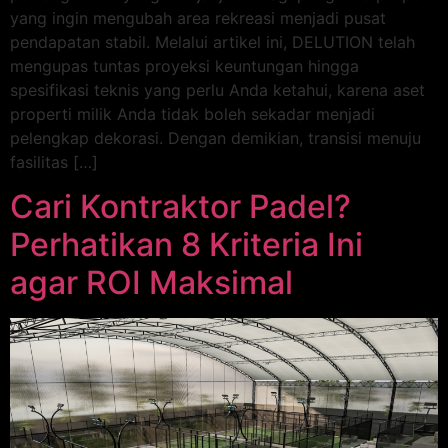
yang ingin mengubah area rekreasi menjadi pusat
pendapatan stabil. Melalui artikel ini, DELUTION telah
mengupas tuntas proyeksi keuntungan hingga
spesifikasi teknis yang perlu Anda ketahui, karena aset
properti milik Anda tidak boleh sekadar menjadi
pelengkap dekorasi. Dengan demikian, transisi menuju
fasilitas […]
Cari Kontraktor Padel?
Perhatikan 8 Kriteria Ini
agar ROI Maksimal