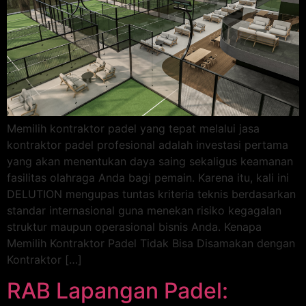
Memilih kontraktor padel yang tepat melalui jasa
kontraktor padel profesional adalah investasi pertama
yang akan menentukan daya saing sekaligus keamanan
fasilitas olahraga Anda bagi pemain. Karena itu, kali ini
DELUTION mengupas tuntas kriteria teknis berdasarkan
standar internasional guna menekan risiko kegagalan
struktur maupun operasional bisnis Anda. Kenapa
Memilih Kontraktor Padel Tidak Bisa Disamakan dengan
Kontraktor […]
RAB Lapangan Padel: