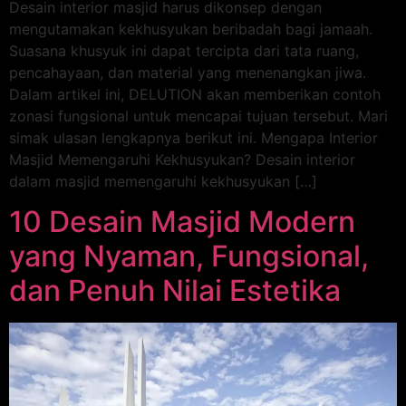
Desain interior masjid harus dikonsep dengan
mengutamakan kekhusyukan beribadah bagi jamaah.
Suasana khusyuk ini dapat tercipta dari tata ruang,
pencahayaan, dan material yang menenangkan jiwa.
Dalam artikel ini, DELUTION akan memberikan contoh
zonasi fungsional untuk mencapai tujuan tersebut. Mari
simak ulasan lengkapnya berikut ini. Mengapa Interior
Masjid Memengaruhi Kekhusyukan? Desain interior
dalam masjid memengaruhi kekhusyukan […]
10 Desain Masjid Modern
yang Nyaman, Fungsional,
dan Penuh Nilai Estetika