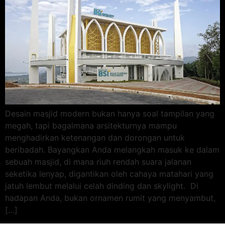
Desain masjid modern bukan hanya soal tampilan yang
megah, tapi bagaimana arsitekturnya mampu
menghadirkan ketenangan dan dorongan untuk
beribadah. Bayangkan Anda melangkah masuk ke dalam
sebuah masjid, di mana riuh rendah suara jalanan
seketika lenyap, digantikan oleh cahaya matahari yang
jatuh lembut melalui celah dinding dan skylight. Di
hadapan Anda, bukan ornamen rumit yang menyambut,
[…]