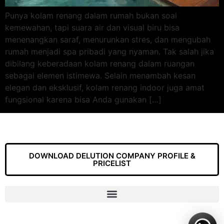
Punya kolam renang dalam rumah bukan soal
kemewahan, tapi suara air dan visual biru bisa
menenangkan saraf, menurunkan stres, dan mengubah
rumah menjadi spa pribadi yang nyaman. Tak salah jika
dibilang keberadaan kolam renang dalam ruangan
sebagai elemen istimewa. Selain menambah kesan
elegan dan eksklusif, kolam renang indoor juga amat
fungsional karena bisa Anda gunakan […]
DOWNLOAD DELUTION COMPANY PROFILE &
PRICELIST