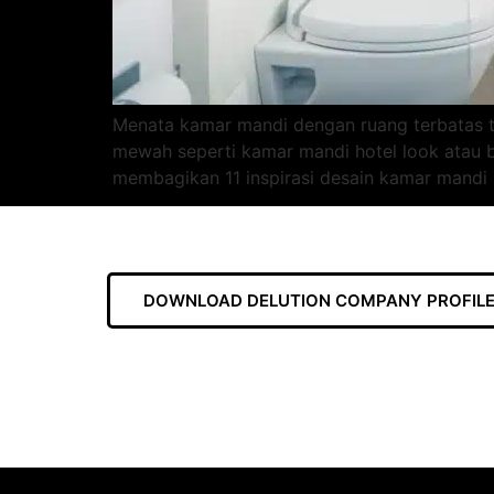
Menata kamar mandi dengan ruang terbatas t
mewah seperti kamar mandi hotel look atau 
membagikan 11 inspirasi desain kamar mandi 
DOWNLOAD DELUTION COMPANY PROFILE 