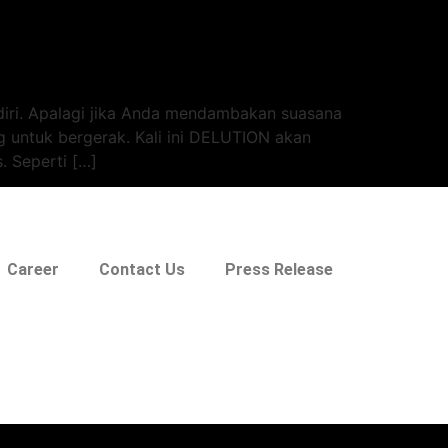
diri. Apalagi jika Anda mendambakan suasana
 untuk bergerak. Kali ini DELUTION akan
. Seperti […]
Career
Contact Us
Press Release