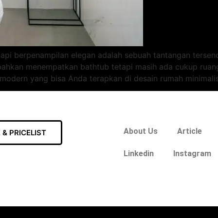
api berpenampilan elegan adalah sebuah tantangan tersen
bahkan menempatkan bathtub tetapi masih ada cukup ruang
modern yang bisa Anda terapkan di desain rumah minimalis
About Us
Article
& PRICELIST
Linkedin
Instagram