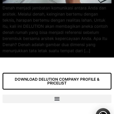
Denah menjadi jembatan komunikasi antara Anda dan
arsitek. Melalui denah, keinginan bertemu dengan
teknis, harapan bertemu dengan realitas lahan. Untuk
itu, kali ini DELUTION akan membagikan aneka contoh
denah rumah yang bisa menjadi referensi sebelum
berembuk bersama arsitek kepercayaan Anda. Apa Itu
Denah? Denah adalah gambar dua dimensi yang
menunjukkan tata letak suatu tempat dari […]
DOWNLOAD DELUTION COMPANY PROFILE &
PRICELIST